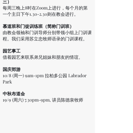
三）
每周三晚上8时在Zoom上进行，每个月的第
一个主日下午1.30-2.30则在教会进行。
慕道班和门徒训练班（简称门训班）
​由教会领袖和门训导师分别带领小组上门训课
程。我们采用苏立忠牧师语录的门训课程。
园艺事工
借着园艺来联系弟兄姐妹和朋友的情谊。
国庆郊游
10/8 (周一) 9am-1pm 拉柏多公园 Labrador
Park
中秋布道会
19/9 (周六) 7.30pm-9pm, 讲员陈德泉牧师