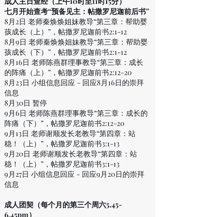
成人
主日查经
（上午10时至11时15分）
七月开始查考“
预备见主：帖撒罗尼迦前后书
”
8月2日 老师秦焕焕姐妹教导“第三章：帮助婴
孩成长（上）”，帖撒罗尼迦前书2:1-12
8月9日 老师秦焕焕姐妹教导“第三章：帮助婴
孩成长（下）”，帖撒罗尼迦前书2:1-12
8月16日 老师陈燕群理事教导“第三章：
成长
的阵痛（上）”，
帖撒罗尼迦前书2:12-20
8月23日
小组信息回应 - 回应8
月16
日的崇拜
信息
8月30日 暂停
9月6日
老师陈燕群理事教导“第三章：
成长的
阵痛（下）”，帖撒罗尼迦前书2:12-20
9月13日
老师谢顺发长老教导“第四章：
站
稳！（上）”，帖撒罗尼迦前书3:1-13
9月20日
老师谢顺发长老教导“
第四章：
站
稳！（上）
”，
帖撒罗尼迦前书3:1-13
9月27日 小组信息回应 - 回应9
月20
日的崇拜
信息
成人
团契（每个月的第三个周六5.45-
6.45pm）